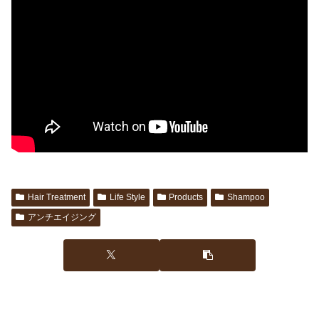
Hair Treatment
Life Style
Products
Shampoo
アンチエイジング